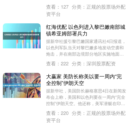
华锦大股东与青岛啤酒（600600.S....
查看：
127
分类：
正规的股票场外配
资平台
红海优配 以色列进入黎巴嫩南部城
镇希亚姆部署兵力
据新华社援引黎巴嫩国家通讯社4日报道，
以色列军队当天对黎巴嫩多地发动空袭和
炮击，并在南部边境部分地区实施地面推
进。黎南部城镇希亚姆遭到持续炮击，以
查看：
222
分类：
深圳股票配资
色列军队已进入....
大赢家 美防长称美以要一周内“完
全控制”伊朗天空
据新华社，美国防长赫格塞思4日在新闻发
布会上称，美国和以色列要在一周内“完全
控制”伊朗天空。他还称，美军潜艇在印度
洋击沉了一艘伊朗军舰。此外，一名曾试
查看：
220
分类：
正规的股票场外配
图策划暗杀....
资平台