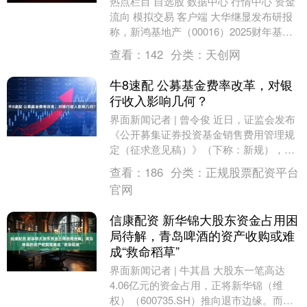
热点栏目 自选股 数据中心 行情中心 资金
流向 模拟交易 客户端 大华继显发布研报
称，新鸿基地产（00016）2025财年基础
净利润增长0.5%，基本符合预期，....
查看：
142
分类：
天创网
牛8速配 公募基金费率改革，对银
行收入影响几何？
界面新闻记者 | 曾令俊 近日，证监会发布
《公开募集证券投资基金销售费用管理规
定（征求意见稿）》（下称：新规），标
志着公募基金行业“三阶段”费率改革接近
查看：
186
分类：
正规股票配资平台
尾声。 ....
官网
信康配资 新华锦大股东资金占用困
局待解，青岛啤酒的资产收购或难
成“救命稻草”
界面新闻记者 | 牛其昌 大股东一笔高达
4.06亿元的资金占用，正将新华锦（维
权）（600735.SH）推向退市边缘。而新