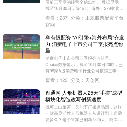
司前三季度的经营全貌出炉。 数据显示，
截至10月30日，除*ST广道外，279家北交
所公司已完成三季报披露，平均实现营业
查看：
237
分类：
正规股票配资平台
收入....
官网
粤有钱配资 “AI引擎+海外布局”齐发
力 消费电子上市公司三季报亮点纷
呈
消费电子上市公司三季报亮点纷呈。
Choice数据显示，截至10月30日20时，已
有98家A股消费电子行业公司披露三季
报。其中，79家公司前三季度实现盈利，
查看：
123
分类：
天创网
41家....
创通网 人形机器人25天“手搓”成型
模块化智造改写创新速度
既可上山采茶，又能下厂搬运晶圆，这样
一款高灵活性人形机器人从设计到上岗需
要多久？这个答案已刷新至25天。随着软
硬件模块化技术的加速迭代，“手搓”人形