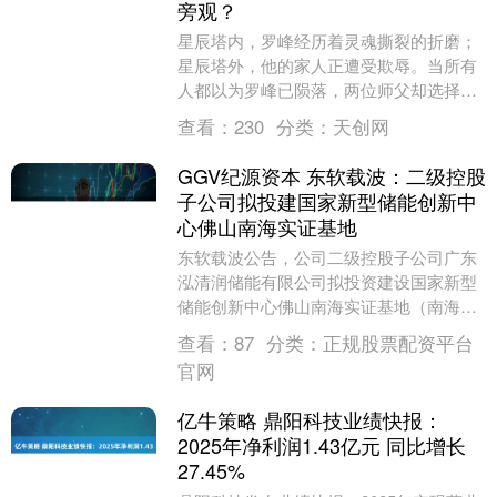
旁观？
星辰塔内，罗峰经历着灵魂撕裂的折磨；
星辰塔外，他的家人正遭受欺辱。当所有
人都以为罗峰已陨落，两位师父却选择了
冷眼旁观——这背后，隐藏着宇宙强者们
查看：
230
分类：
天创网
的深远布局。 在....
GGV纪源资本 东软载波：二级控股
子公司拟投建国家新型储能创新中
心佛山南海实证基地
东软载波公告，公司二级控股子公司广东
泓清润储能有限公司拟投资建设国家新型
储能创新中心佛山南海实证基地（南海区
丹桂独立储能项目）。储能电站将新建
查看：
87
分类：
正规股票配资平台
200MW/400....
官网
亿牛策略 鼎阳科技业绩快报：
2025年净利润1.43亿元 同比增长
27.45%