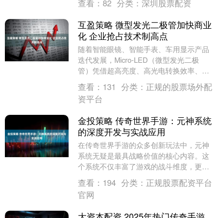
查看：
82
分类：
深圳股票配资
机器人不再遥....
互盈策略 微型发光二极管加快商业
化 企业抢占技术制高点
随着智能眼镜、智能手表、车用显示产品
迭代发展，Micro-LED（微型发光二极
管）凭借超高亮度、高光电转换效率、长
寿命等优势，高度契合了上述设备的升级
查看：
131
分类：
正规的股票场外配
显示需求，....
资平台
金投策略 传奇世界手游：元神系统
的深度开发与实战应用
在传奇世界手游的众多创新玩法中，元神
系统无疑是最具战略价值的核心内容。这
个系统不仅丰富了游戏的战斗维度，更为
玩家的成长路径提供了更多可能性。本文
查看：
194
分类：
正规股票配资平台
将深入探讨元神系....
官网
大资本配资 2025年热门传奇手游