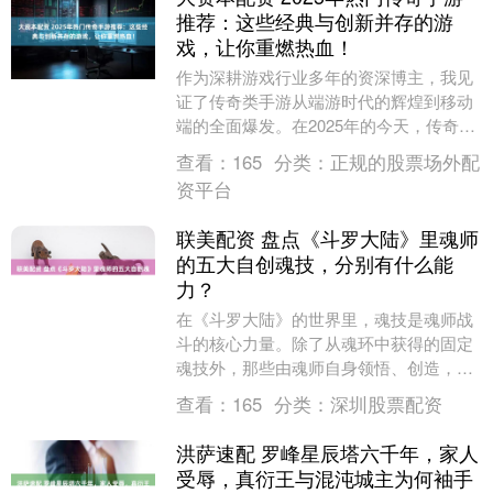
推荐：这些经典与创新并存的游
戏，让你重燃热血！
作为深耕游戏行业多年的资深博主，我见
证了传奇类手游从端游时代的辉煌到移动
端的全面爆发。在2025年的今天，传奇手
游市场已形成“经典复刻”与“创新突破”双轨
查看：
165
分类：
正规的股票场外配
并行的....
资平台
联美配资 盘点《斗罗大陆》里魂师
的五大自创魂技，分别有什么能
力？
在《斗罗大陆》的世界里，魂技是魂师战
斗的核心力量。除了从魂环中获得的固定
魂技外，那些由魂师自身领悟、创造，蕴
含其独特理解与经历的“自创魂技”，往往
查看：
165
分类：
深圳股票配资
更显珍贵与强大....
洪萨速配 罗峰星辰塔六千年，家人
受辱，真衍王与混沌城主为何袖手