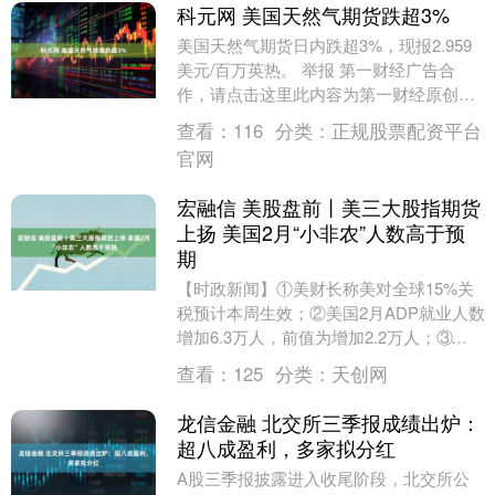
科元网 美国天然气期货跌超3%
美国天然气期货日内跌超3%，现报2.959
美元/百万英热。 举报 第一财经广告合
作，请点击这里此内容为第一财经原创，
著作权归第一财经所有。未经第一财经书
查看：
116
分类：
正规股票配资平台
面授权，....
官网
宏融信 美股盘前丨美三大股指期货
上扬 美国2月“小非农”人数高于预
期
【时政新闻】①美财长称美对全球15%关
税预计本周生效；②美国2月ADP就业人数
增加6.3万人，前值为增加2.2万人；③伊朗
已确定最高领袖的几位候选人，即将从中
查看：
125
分类：
天创网
选....
龙信金融 北交所三季报成绩出炉：
超八成盈利，多家拟分红
A股三季报披露进入收尾阶段，北交所公