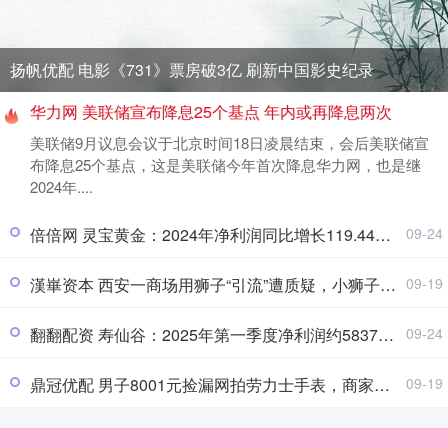
扬帆优配 电影《731》票房破3亿 刷新中国影史纪录
华力网 美联储宣布降息25个基点 年内或再降息两次
美联储9月议息会议于北京时间18日凌晨结束，会后美联储宣
布降息25个基点，这是美联储今年首次降息华力网，也是继
2024年....
倍倍网 灵宝黄金：2024年净利润同比增长119.44% 拟每股派息0.08元
09-24
漢崋资本 西安一商场用狮子“引流”遭质疑，小狮子、小马和羊驼已撤走
09-19
翻翻配资 寿仙谷：2025年第一季度净利润约5837万元，同比下降24.32%
09-24
鼎冠优配 男子8001元捡漏网拍劳力士手表，商家认为亏本拒绝发货，诉至法院获赔7万元
09-19