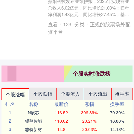
鼎阳科技发布业绩快报，2025年实现营业
总收入6.02亿元，同比增长21.03%；归母
净利润1.43亿元，同比增长27.45%；基本
每股收益0.9元。报告期内，....
查看：
123
分类：
正规的股票场外配
资平台
个股实时涨跌榜
个股跌幅
个股流入
个股流出
换手率
个股涨幅
排名
名称
最新价
涨幅
换手率
1
N展芯
116.52
396.89%
79.39%
2
锐翔智能
110.02
20.21%
16.80%
3
志特新材
14.8
20.03%
14.18%