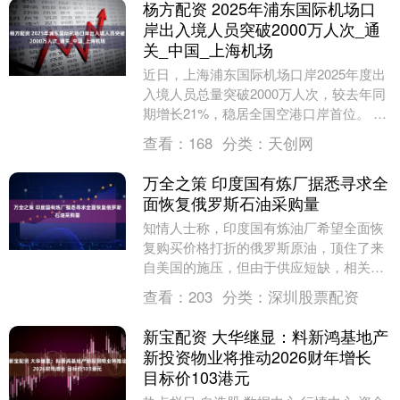
杨方配资 2025年浦东国际机场口
岸出入境人员突破2000万人次_通
关_中国_上海机场
近日，上海浦东国际机场口岸2025年度出
入境人员总量突破2000万人次，较去年同
期增长21%，稳居全国空港口岸首位。 免
签政策“组合拳” 外籍入境游持续升温 近....
查看：
168
分类：
天创网
万全之策 印度国有炼厂据悉寻求全
面恢复俄罗斯石油采购量
知情人士称，印度国有炼油厂希望全面恢
复购买价格打折的俄罗斯原油，顶住了来
自美国的施压，但由于供应短缺，相关计
划受阻。 知情人士表示，印尼炼厂的10月
查看：
203
分类：
深圳股票配资
装船俄油供应....
新宝配资 大华继显：料新鸿基地产
新投资物业将推动2026财年增长
目标价103港元