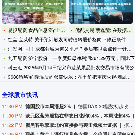
易投配资 食品信息“码”上可见！成都63类产品已用上数字标签
优配交易 蔡鑫莹: 在数据浪潮与实像悬浮间构筑长沙创新高地
红盘 宝莱特 关于预计触发可转债转股价格向下修正条件的提示性
汇发网 1-1！成都蓉城为何又平局？赛后韦世豪点评一针见血，
九五配资 沪宁股份：一季度归母净利润361.29万元，同比下
科云汇 2025年9月14日绍兴市蔬菜果品批发交易市场有限公
9688策略宝 降温后的双倍快乐：在七鲜把重庆火锅搬回家，实
全球股市快讯
11:30 PM
德国股市本周涨超2%
德国DAX 30指数初步收涨0.87%，报26368.48点，本周累计上涨大约2.8%。法国股指初步收涨0.38%，意大利股指初步收涨0.11%、银行指数跌0.17%，英国股指初步收涨0.44%。
11:30 PM
欧元区蓝筹股指在非农日涨约0.4%，本周涨超4%
11:22 PM
俄黑客称获取北约直接参与袭击俄领土证据
据俄罗斯方面7日消息，有匿名俄罗斯黑客称，已获取北约直接参与袭击俄领土的书面证据。相关内容涉及乌克兰武装部队2026年7月袭击俄列宁格勒州和加里宁格勒州石油码头的事件。该匿名黑客透露，其获取的书面证据显示，受雇于北约情报部门的专家巴特·德瓦赫特向乌克兰国家安全局提供了列宁格勒州和加里宁格勒州石油码头以及俄罗斯天然气工业股份公司一艘液化天然气运输船的坐标情报。（央视新闻）
11:05 PM